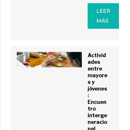
LEER
MÁS
Activid
ades
entre
mayore
s y
jóvenes
:
Encuen
tro
interge
neracio
nal