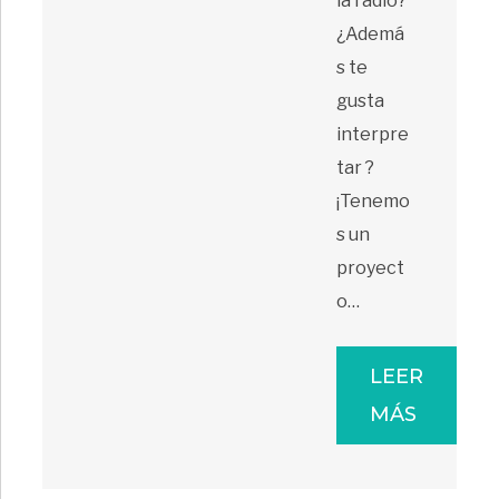
la radio?
¿Ademá
s te
gusta
interpre
tar ?
¡Tenemo
s un
proyect
o…
LEER
MÁS