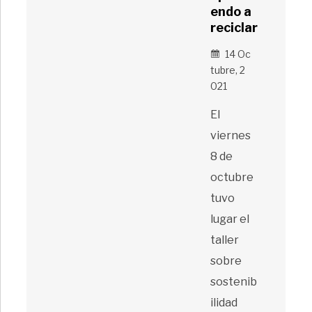
endo a
reciclar
14 Oc
Tubre, 2
021
El
viernes
8 de
octubre
tuvo
lugar el
taller
sobre
sostenib
ilidad