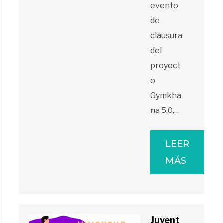
evento
de
clausura
del
proyect
o
Gymkha
na 5.0,…
LEER
MÁS
Juvent