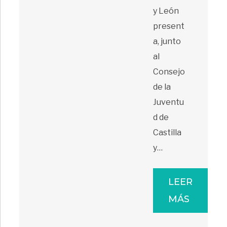
y León
present
a, junto
al
Consejo
de la
Juventu
d de
Castilla
y…
LEER
MÁS