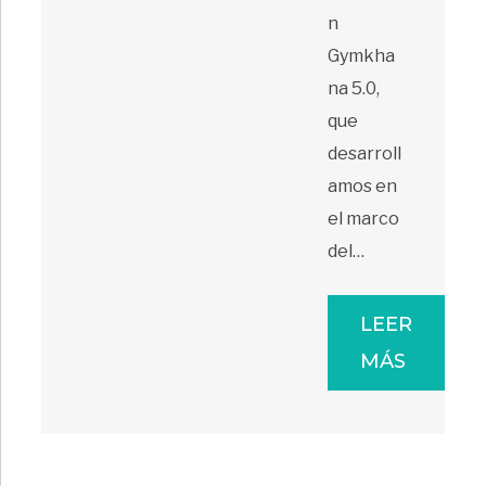
n
Gymkha
na 5.0,
que
desarroll
amos en
el marco
del…
LEER
MÁS