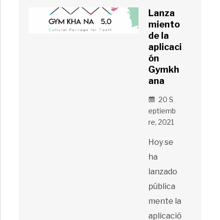
Lanza
miento
de la
aplicaci
ón
Gymkh
ana
20 S
Eptiemb
Re, 2021
Hoy se
ha
lanzado
pública
mente la
aplicació