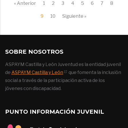
« Anterior
1
2
3
4
5
6
7
8
9
10
Siguiente »
SOBRE NOSOTROS
ASPAYM Castilla y León Juventud es la entidad juvenil
de
ASPAYM Castilla y León
que fomenta la inclusión
social a través de la participación activa de los
jóvenes con discapacidad.
PUNTO INFORMACIÓN JUVENIL