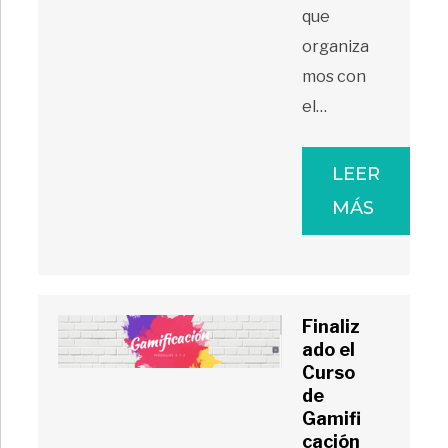
que
organiza
mos con
el…
LEER
MÁS
Finaliz
ado el
Curso
de
Gamifi
cación