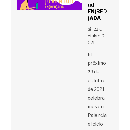
ud
EN(RED
)ADA
22 O
Ctubre, 2
021
El
próximo
29 de
octubre
de 2021
celebra
mos en
Palencia
el ciclo