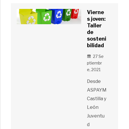
Vierne
s joven:
Taller
de
sosteni
bilidad
27 Se
Ptiembr
E, 2021
Desde
ASPAYM
Castilla y
León
Juventu
d