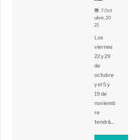
7 Oct
Ubre, 20
21
Los
viernes
22 y 29
de
octubre
y el 5 y
19 de
noviemb
re
tendrá…