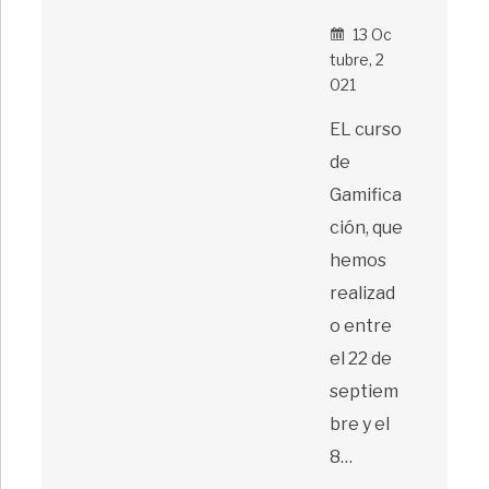
13 Oc
Tubre, 2
021
EL curso
de
Gamifica
ción, que
hemos
realizad
o entre
el 22 de
septiem
bre y el
8…