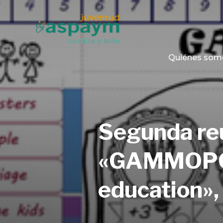
Quiénes som
Segunda reu
«GAMMOPOLY
education»,