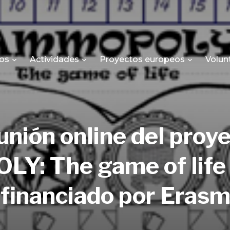
os
Actividades
Proyectos europeos
Volun
nión online del proy
: The game of life f
 financiado por Eras