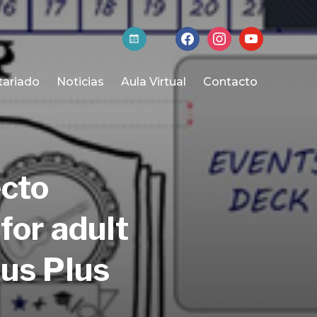
activa-
facebook
instagram
youtube
t
tariado
Noticias
Aula Virtual
Contacto
ecto
or adult
mus Plus