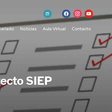
activa-
facebook
instagram
youtube
t
tariado
Noticias
Aula Virtual
Contacto
yecto SIEP