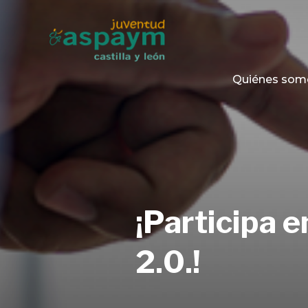
Quiénes som
¡Participa 
2.0.!