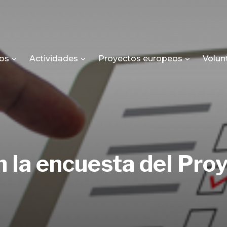
os
Actividades
Proyectos europeos
Volun
en la encuesta del Pro