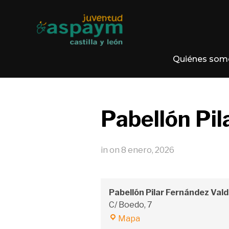
Quiénes som
Pabellón Pi
in
on
8 enero, 2026
Pabellón Pilar Fernández Val
C/ Boedo, 7
Pabellón
Mapa
Pilar