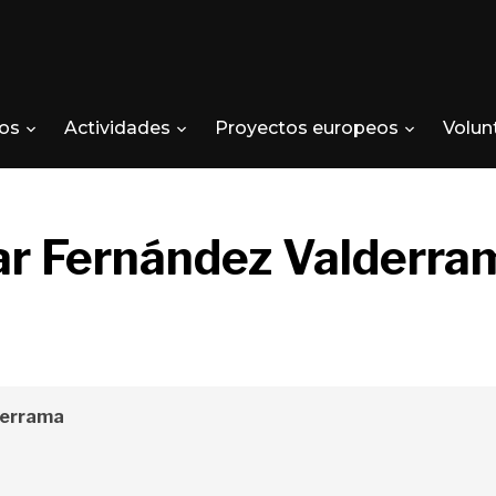
os
Actividades
Proyectos europeos
Volun
lar Fernández Valderra
derrama