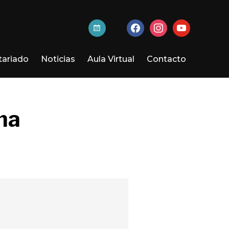
activa-
facebook
instagram
youtube
t
tariado
Noticias
Aula Virtual
Contacto
ma