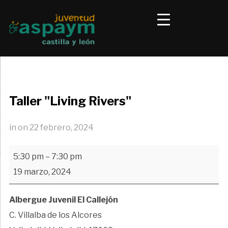
Taller "Living Rivers"
in
on
22 febrero, 2024
Taller
5:30 pm
–
7:30 pm
"Living
19 marzo, 2024
Rivers"
Albergue Juvenil El Callejón
C. Villalba de los Alcores