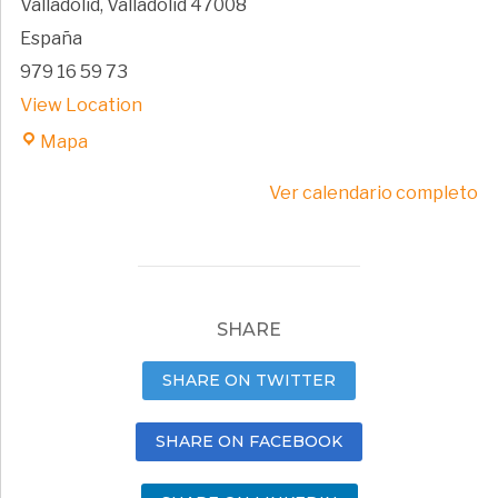
Valladolid
,
Valladolid
47008
España
979 16 59 73
View Location
Albergue
Mapa
Juvenil
Ver calendario completo
El
Callejón
SHARE
SHARE ON TWITTER
SHARE ON FACEBOOK