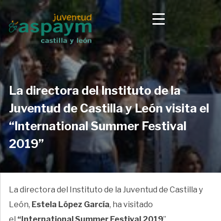
La directora del Instituto de la
Juventud de Castilla y León visita el
“International Summer Festival
2019”
La directora del Instituto de la Juventud de Castilla y
León,
Estela López García
, ha visitado
el
“International Summer Festival 2019
”,