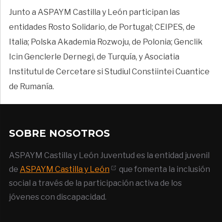
Junto a ASPAYM Castilla y León participan las
entidades Rosto Solidario, de Portugal; CEIPES, de
Italia; Polska Akademia Rozwoju, de Polonia; Genclik
Icin Genclerle Dernegi, de Turquía, y Asociatia
Institutul de Cercetare si Studiul Constiintei Cuantice
de Rumanía.
SOBRE NOSOTROS
ASPAYM Castilla y León Juventud es la entidad juvenil
de
ASPAYM Castilla y León
que fomenta la inclusión
social a través de la participación activa de los
jóvenes con discapacidad.