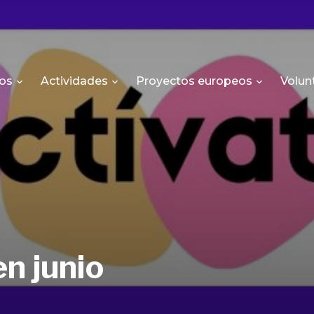
os
Actividades
Proyectos europeos
Volun
n junio