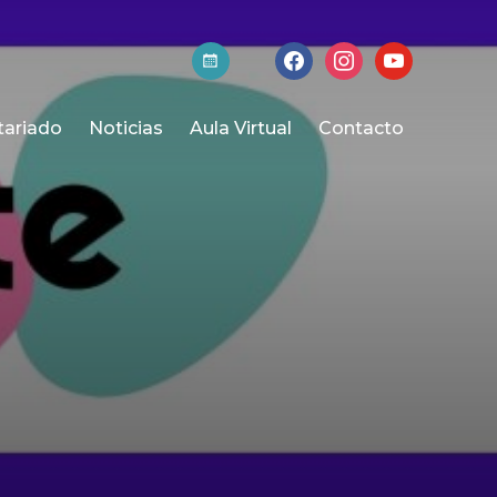
activa-
facebook
instagram
youtube
t
tariado
Noticias
Aula Virtual
Contacto