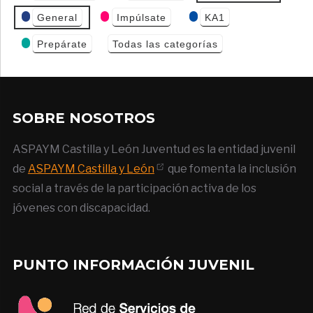
General
Impúlsate
KA1
Prepárate
Todas las categorías
SOBRE NOSOTROS
ASPAYM Castilla y León Juventud es la entidad juvenil
de
ASPAYM Castilla y León
que fomenta la inclusión
social a través de la participación activa de los
jóvenes con discapacidad.
PUNTO INFORMACIÓN JUVENIL