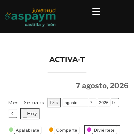
ACTIVA-T
7 agosto, 2026
Mes
Semana
Día
Mes
Día
Año
Hoy
Anterior
Categorías
Apalábrate
Comparte
Diviértete
de Eventos