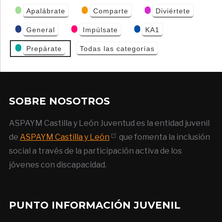
Categorías
Apalábrate
Comparte
Diviértete
de Eventos
General
Impúlsate
KA1
Prepárate
Todas las categorías
SOBRE NOSOTROS
ASPAYM Castilla y León Juventud es la entidad juvenil
de
ASPAYM Castilla y León
que fomenta la inclusión
social a través de la participación activa de los
jóvenes con discapacidad.
PUNTO INFORMACIÓN JUVENIL