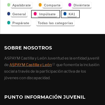
Categorías
Apalábrate
Comparte
Diviértete
de Eventos
General
Impúlsate
KA1
Prepárate
Todas las categorías
SOBRE NOSOTROS
ASPAYM Castilla y León Juventud es la entidad juvenil
de
ASPAYM Castilla y León
que fomenta la inclusión
social a través de la participación activa de los
jóvenes con discapacidad.
PUNTO INFORMACIÓN JUVENIL