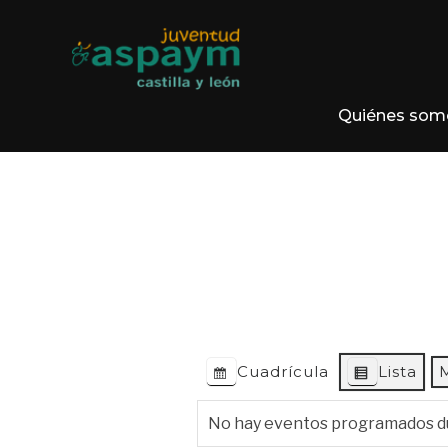
Quiénes som
Cuadrícula
Lista
Ver como
Ver como
No hay eventos programados du