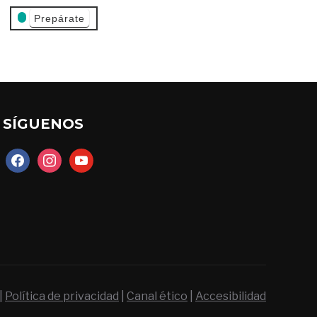
Prepárate
SÍGUENOS
facebook
instagram
youtube
|
Política de privacidad
|
Canal ético
|
Accesibilidad