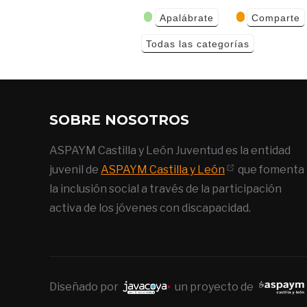
Categorías
Apalábrate
Comparte
de Eventos
Todas las categorías
SOBRE NOSOTROS
ASPAYM Castilla y León Juventud es la entidad
juvenil de
ASPAYM Castilla y León
que fomenta
la inclusión social a través de la participación
activa de los jóvenes con discapacidad.
Diseñado por
un proyecto de