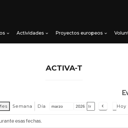
os
Actividades
Proyectos europeos
Volun
ACTIVA-T
E
Mes
Semana
Día
Hoy
Mes
Año
Anterior
rante esas fechas.