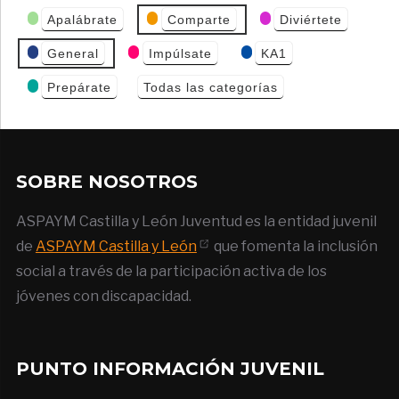
Categorías
Apalábrate
Comparte
Diviértete
de Eventos
General
Impúlsate
KA1
Prepárate
Todas las categorías
SOBRE NOSOTROS
ASPAYM Castilla y León Juventud es la entidad juvenil
de
ASPAYM Castilla y León
que fomenta la inclusión
social a través de la participación activa de los
jóvenes con discapacidad.
PUNTO INFORMACIÓN JUVENIL