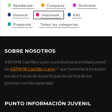
Categorías
Apalábrate
Comparte
Diviértete
de Eventos
General
Impúlsate
KA1
Prepárate
Todas las categorías
SOBRE NOSOTROS
ASPAYM Castilla y León Juventud es la entidad juvenil
de
ASPAYM Castilla y León
que fomenta la inclusión
social a través de la participación activa de los
jóvenes con discapacidad.
PUNTO INFORMACIÓN JUVENIL