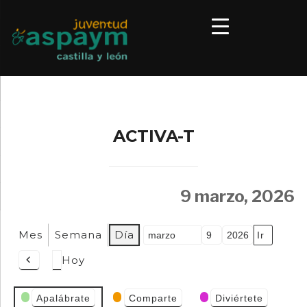
ACTIVA-T
9 marzo, 2026
Mes
Semana
Día
Mes
Día
Año
Hoy
Anterior
Categorías
Apalábrate
Comparte
Diviértete
de Eventos