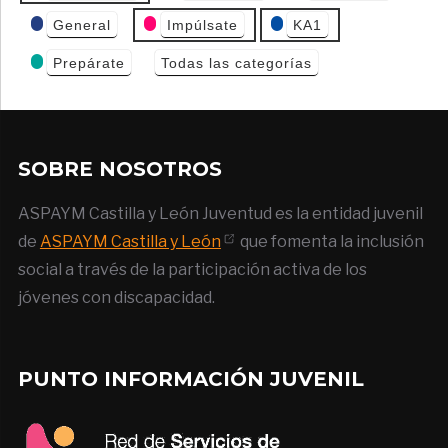
General
Impúlsate
KA1
Prepárate
Todas las categorías
SOBRE NOSOTROS
ASPAYM Castilla y León Juventud es la entidad juvenil
de
ASPAYM Castilla y León
que fomenta la inclusión
social a través de la participación activa de los
jóvenes con discapacidad.
PUNTO INFORMACIÓN JUVENIL