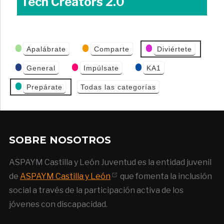
Tech Creators 2.0
Categorías
Apalábrate
Comparte
Diviértete
de Eventos
General
Impúlsate
KA1
Prepárate
Todas las categorías
SOBRE NOSOTROS
ASPAYM Castilla y León Juventud es la entidad juvenil
de
ASPAYM Castilla y León
que fomenta la inclusión
social a través de la participación activa de los
jóvenes con discapacidad.