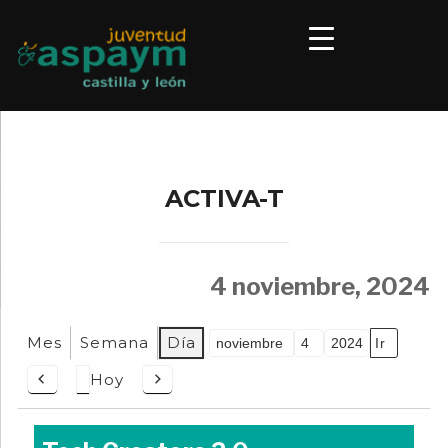
ACTIVA-T
4 noviembre, 2024
Mes
Semana
Día
Mes
Día
Año
Hoy
Anterior
Siguiente