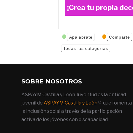
¡Crea tu propia dec
Categorías
Apalábrate
Comparte
de Eventos
Todas las categorías
SOBRE NOSOTROS
ASPAYM Castilla y León Juventud es la entidad
juvenil de
ASPAYM Castilla y León
que fomenta
la inclusión social a través de la participación
activa de los jóvenes con discapacidad.