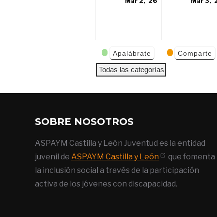
2
Mar 2, '26
Mar 3, '
marzo,
2026
Categorías
Apalábrate
Comparte
de Eventos
Todas las categorías
SOBRE NOSOTROS
ASPAYM Castilla y León Juventud es la entidad
juvenil de
ASPAYM Castilla y León
que fomenta
la inclusión social a través de la participación
activa de los jóvenes con discapacidad.