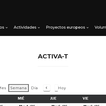
os
Actividades
Proyectos europeos
Volun
ACTIVA-T
Mes
Semana
Día
Hoy
Anterior
RTES
MIÉ
MIÉRCOLES
JUE
JUEVES
VIE
VIERNES