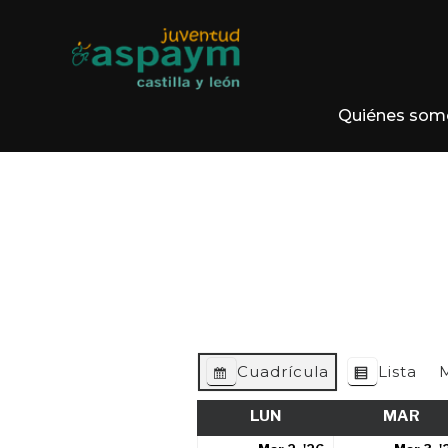
Quiénes som
Cuadrícula
Lista
Ver como
Ver como
LUN
LUNES
MAR
MA