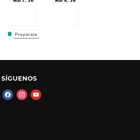
7
8
Mar 7, '26
Mar 8, '26
rzo,
marzo,
marzo,
26
2026
2026
Prepárate
SÍGUENOS
facebook
instagram
youtube