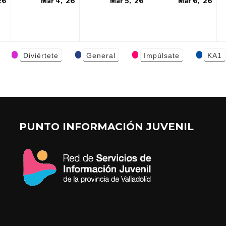
3
4
5
6
26
Mar 4, '26
Mar 5, '26
Mar 6, '26
marzo,
marzo,
marzo,
ma
2026
2026
2026
20
Diviértete
General
Impúlsate
KA1
PUNTO INFORMACIÓN JUVENIL