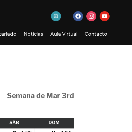
activa-
facebook
instagram
youtube
t
tariado
Noticias
Aula Virtual
Contacto
Semana de Mar 3rd
SÁB
SÁBADO
DOM
DOMINGO