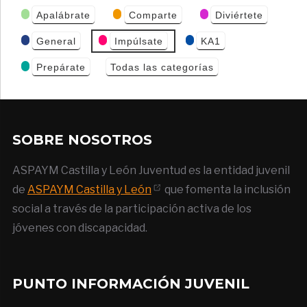
Categorías
Apalábrate
Comparte
Diviértete
de Eventos
General
Impúlsate
KA1
Prepárate
Todas las categorías
SOBRE NOSOTROS
ASPAYM Castilla y León Juventud es la entidad juvenil
de
ASPAYM Castilla y León
que fomenta la inclusión
social a través de la participación activa de los
jóvenes con discapacidad.
PUNTO INFORMACIÓN JUVENIL